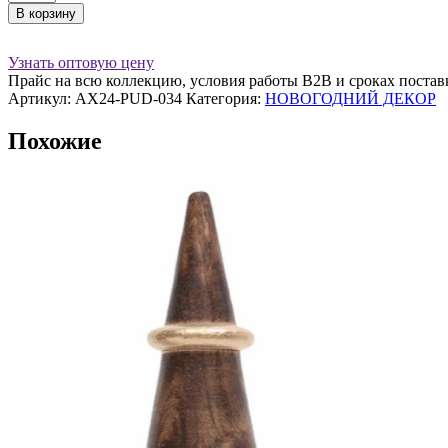
товара
В корзину
Шар
ЛИСТЬЯ
с
Узнать оптовую цену
бархатом
Прайс на всю коллекцию, условия работы В2В и сроках постав
D10
Артикул:
AX24-PUD-034
Категория:
НОВОГОДНИЙ ДЕКОР
см,
стекло,
Похожие
шампань,
зеленый