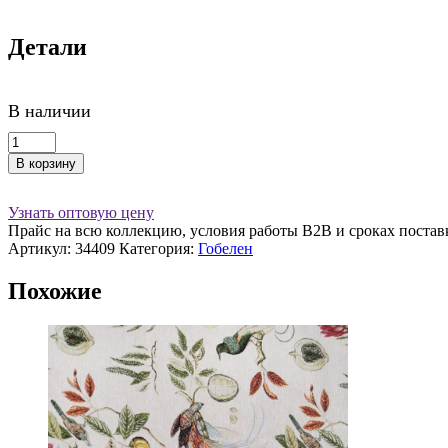
Детали
В наличии
Количество
товара
В корзину
Скатерть
d180
см
Узнать оптовую цену
Гобелен
Прайс на всю коллекцию, условия работы В2В и сроках постав
(Испания)
Артикул:
34409
Категория:
Гобелен
Похожие