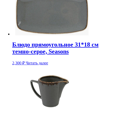
Блюдо прямоугольное 31*18 см
темно-серое, Seasons
2,300
₽
Читать далее