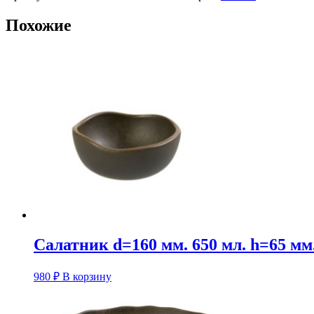
мм.
Похожие
h=45
мм.
Базальт,
форма
Ваго
волнистый
край
Bonna
Салатник d=160 мм. 650 мл. h=65 мм
980
₽
В корзину