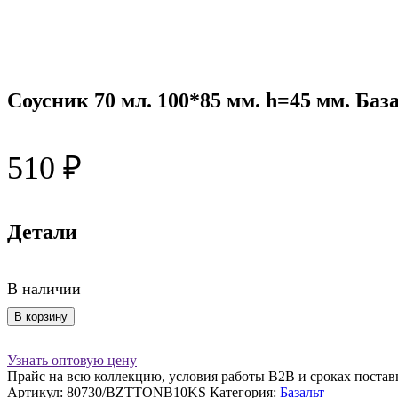
Соусник 70 мл. 100*85 мм. h=45 мм. Ба
510
₽
Детали
В наличии
Количество
В корзину
товара
Соусник
Узнать оптовую цену
70
Прайс на всю коллекцию, условия работы В2В и сроках постав
мл.
Артикул:
80730/BZTTONB10KS
Категория:
Базальт
100*85