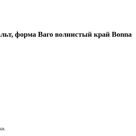
зальт, форма Ваго волнистый край Bonna
ки.