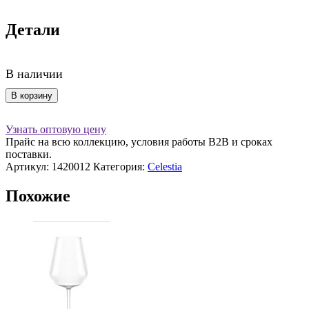
Детали
В наличии
Количество
В корзину
товара
Стакан
Узнать оптовую цену
высокий
Прайс на всю коллекцию, условия работы В2В и сроках
625мл
поставки.
стекло,
Артикул:
1420012
Категория:
Celestia
Celestia,
Stolzle
Похожие