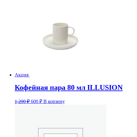
Акция
Кофейная пара 80 мл ILLUSION
Первоначальная
Текущая
1,200
₽
600
₽
В корзину
цена
цена:
составляла
600 ₽.
1,200 ₽.