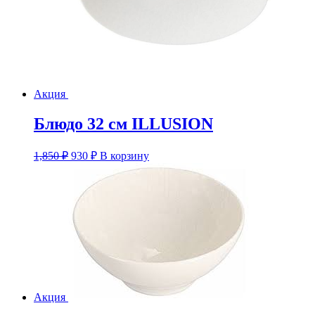
Акция
Блюдо 32 см ILLUSION
Первоначальная
Текущая
1,850
₽
930
₽
В корзину
цена
цена:
составляла
930 ₽.
1,850 ₽.
Акция