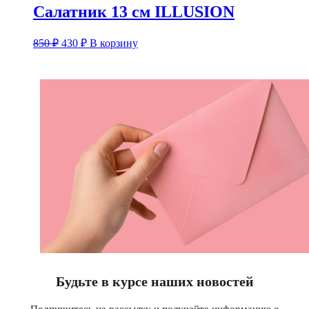
Салатник 13 см ILLUSION
Первоначальная
Текущая
850
₽
430
₽
В корзину
цена
цена:
составляла
430 ₽.
850 ₽.
Будьте в курсе наших новостей
Подпишитесь на рассылку и получайте информацию о