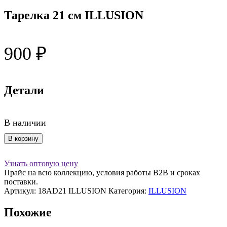
Тарелка 21 см ILLUSION
900
₽
Детали
В наличии
Количество
В корзину
товара
Тарелка
Узнать оптовую цену
21
Прайс на всю коллекцию, условия работы В2В и сроках
см
поставки.
ILLUSION
Артикул:
18AD21 ILLUSION
Категория:
ILLUSION
Похожие