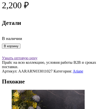
2,200
₽
Детали
В наличии
Количество
В корзину
товара
Тарелка
Узнать оптовую цену
27
Прайс на всю коллекцию, условия работы В2В и сроках
см,
поставки.
PEBBLE
Артикул:
AARARN033011027
Категория:
Ariane
Похожие