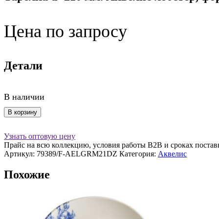
Цена по запросу
Детали
В наличии
Количество
В корзину
товара
Тарелка
Узнать оптовую цену
d=210
Прайс на всю коллекцию, условия работы В2В и сроках постав
мм.
Артикул:
79389/F-AELGRM21DZ
Категория:
Аквелис
Аквелис
лобстер,
Похожие
форма
Гурмэ
Bonna