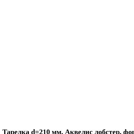
Тарелка d=210 мм. Аквелис лобстер, фо