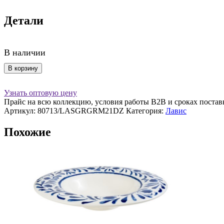
Детали
В наличии
Количество
В корзину
товара
Тарелка
Узнать оптовую цену
d=210
Прайс на всю коллекцию, условия работы В2В и сроках постав
мм.
Артикул:
80713/LASGRGRM21DZ
Категория:
Лавис
Лавис
зеленый,
Похожие
форма
Гурмэ
Bonna