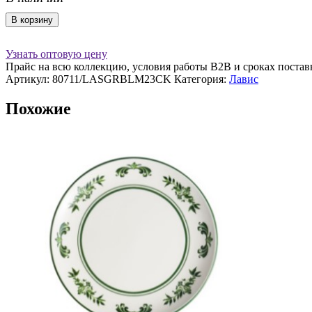
Количество
В корзину
товара
Тарелка
Узнать оптовую цену
d=230
Прайс на всю коллекцию, условия работы В2В и сроках постав
мм.
Артикул:
80711/LASGRBLM23CK
Категория:
Лавис
глубокая
1000
Похожие
мл.
h=45
мм.
Лавис
зеленый,
форма
Банкет
Bonna