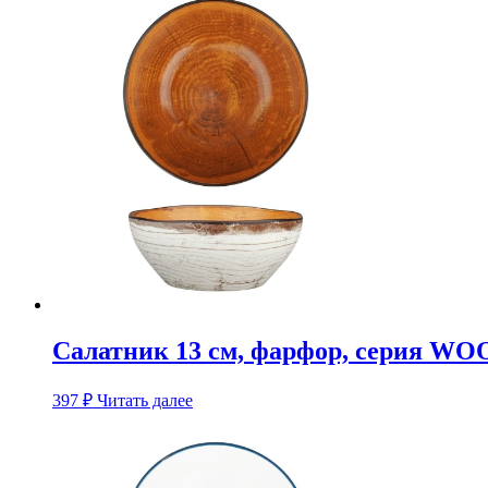
Салатник 13 см, фарфор, cерия W
397
₽
Читать далее