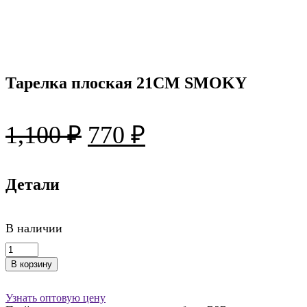
Тарелка плоская 21CM SMOKY
Первоначальная
Текущая
1,100
₽
770
₽
цена
цена:
составляла
Детали
770 ₽.
1,100 ₽.
В наличии
Количество
товара
В корзину
Тарелка
плоская
21CM
Узнать оптовую цену