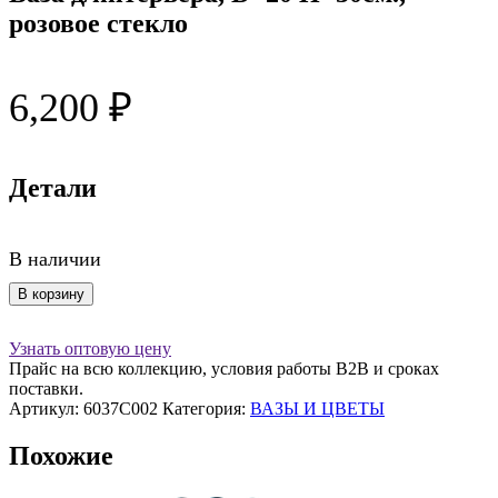
розовое стекло
6,200
₽
Детали
В наличии
Количество
В корзину
товара
Ваза
Узнать оптовую цену
д/
Прайс на всю коллекцию, условия работы В2В и сроках
интерьера,
поставки.
D=20
Артикул:
6037C002
Категория:
ВАЗЫ И ЦВЕТЫ
H=30см.,
розовое
Похожие
стекло