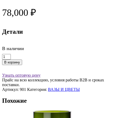
78,000
₽
Детали
В наличии
Количество
товара
В корзину
Ваза
"Кактус"
хрустальное
Узнать оптовую цену
стекло
Прайс на всю коллекцию, условия работы В2В и сроках
поставки.
Артикул:
901
Категория:
ВАЗЫ И ЦВЕТЫ
Похожие