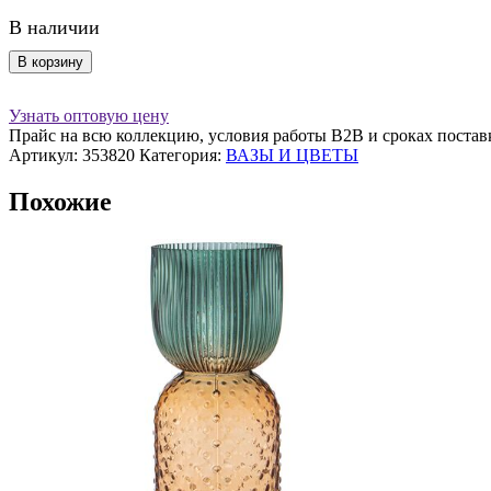
В наличии
Количество
В корзину
товара
Ваза
Узнать оптовую цену
"
Прайс на всю коллекцию, условия работы В2В и сроках постав
ПУЗЫРЬ"
Артикул:
353820
Категория:
ВАЗЫ И ЦВЕТЫ
желтый
Похожие