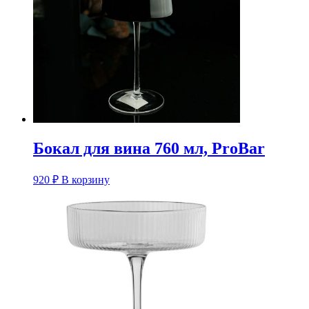
Бокал для вина 760 мл, ProBar
920
₽
В корзину