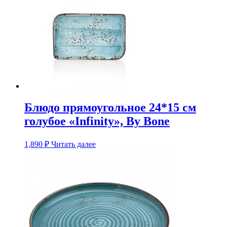
Блюдо прямоугольное 24*15 см
голубое «Infinity», By Bone
1,890
₽
Читать далее