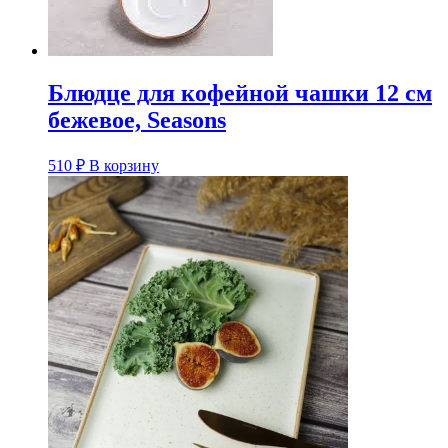
Блюдце для кофейной чашки 12 см
бежевое, Seasons
510
₽
В корзину