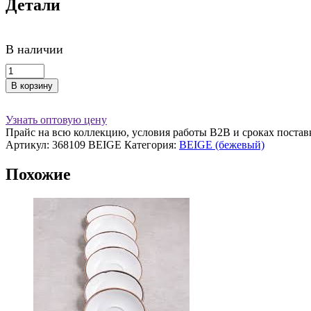
Детали
В наличии
Количество
товара
В корзину
Салатник
10
см
Узнать оптовую цену
полуглубокий
Прайс на всю коллекцию, условия работы В2В и сроках постав
бежевый,
Артикул:
368109 BEIGE
Категория:
BEIGE (бежевый)
Seasons
Похожие