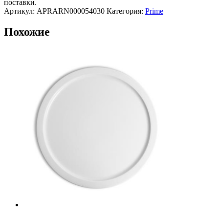
поставки.
Prime,
Артикул:
APRARN000054030
Категория:
Prime
ARIANE
Похожие