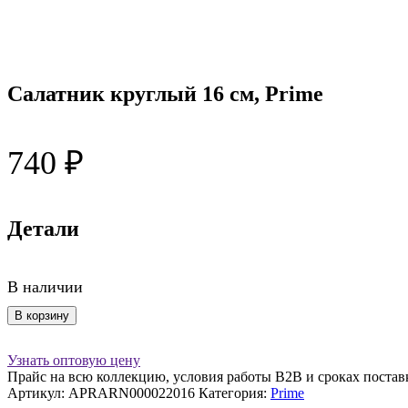
Салатник круглый 16 см, Prime
740
₽
Детали
В наличии
Количество
В корзину
товара
Салатник
Узнать оптовую цену
круглый
Прайс на всю коллекцию, условия работы В2В и сроках постав
16
Артикул:
APRARN000022016
Категория:
Prime
см,