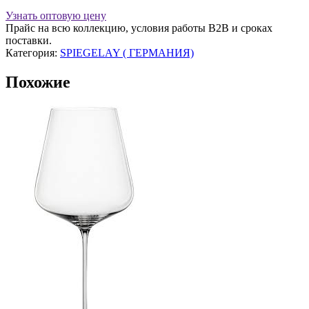
бокалов
2
Узнать оптовую цену
шт
Прайс на всю коллекцию, условия работы В2В и сроках
для
поставки.
шампанского
Категория:
SPIEGELAY ( ГЕРМАНИЯ)
250
мл.
Похожие
Definition