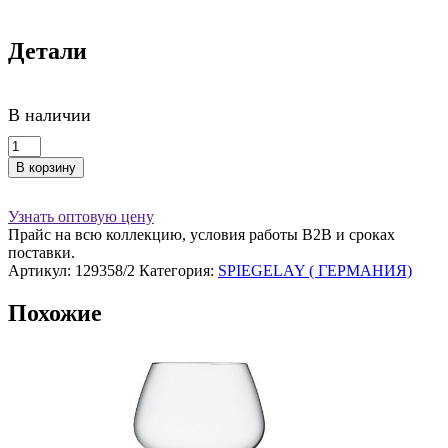
Детали
В наличии
Количество
товара
В корзину
Набор
бокалов
2
Узнать оптовую цену
шт.
Прайс на всю коллекцию, условия работы В2В и сроках
для
поставки.
вина
Артикул:
129358/2
Категория:
SPIEGELAY ( ГЕРМАНИЯ)
750
мл
Похожие
Definition
бордо