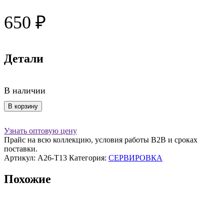
650
₽
Детали
В наличии
Количество
В корзину
товара
Палочки
Узнать оптовую цену
для
Прайс на всю коллекцию, условия работы В2В и сроках
еды
поставки.
набор
Артикул:
A26-T13
Категория:
СЕРВИРОВКА
5
пар
Похожие
Multicolor
A26-
T13