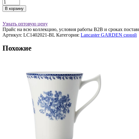
Количество
товара
В корзину
Салатник
21
см
Узнать оптовую цену
450
Прайс на всю коллекцию, условия работы В2В и сроках постав
мл
Артикул:
LC1402021-BL
Категория:
Lancaster GARDEN синий
(синий)
Lancaster
Похожие
фарфор