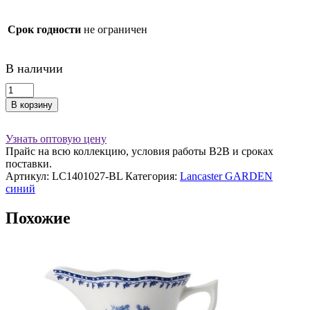
Срок годности
не ограничен
В наличии
Количество
товара
В корзину
Тарелка
27
cm
Узнать оптовую цену
(синяя)
Прайс на всю коллекцию, условия работы В2В и сроках
Lancaster
поставки.
фарфор
Артикул:
LC1401027-BL
Категория:
Lancaster GARDEN
синий
Похожие