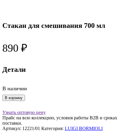
Стакан для смешивания 700 мл
890
₽
Детали
В наличии
Количество
В корзину
товара
Стакан
Узнать оптовую цену
для
Прайс на всю коллекцию, условия работы В2В и сроках
смешивания
поставки.
700
Артикул:
12221/01
Категория:
LUIGI BORMIOLI
мл