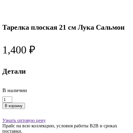
Тарелка плоская 21 см Лука Сальмон
1,400
₽
Детали
В наличии
Количество
товара
В корзину
Тарелка
плоская
21
Узнать оптовую цену
см
Прайс на всю коллекцию, условия работы В2В и сроках
Лука
поставки.