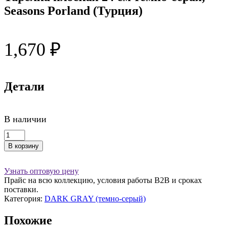
Seasons Porland (Турция)
1,670
₽
Детали
В наличии
Количество
товара
В корзину
Тарелка
плоская
24
Узнать оптовую цену
см
Прайс на всю коллекцию, условия работы В2В и сроках
темно-
поставки.
серая,
Категория:
DARK GRAY (темно-серый)
Seasons
Porland
Похожие
(Турция)