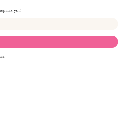
первых уст!
ше.