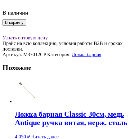
В наличии
Количество
В корзину
товара
Ложка
Узнать оптовую цену
барная
Прайс на всю коллекцию, условия работы В2В и сроках
Classic
поставки.
30см,
Артикул:
M37012CP
Категория:
Ложка барная
медь
ручка
Похожие
витая,
нерж.
сталь
Ложка барная Classic 30см, медь
Antique ручка витая, нерж. сталь
4,050
₽
Читать далее